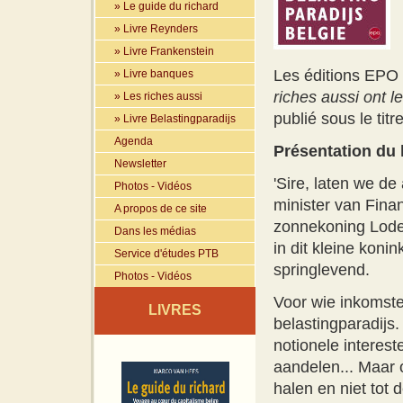
» Le guide du richard
» Livre Reynders
» Livre Frankenstein
Les éditions EPO 
» Livre banques
riches aussi ont l
» Les riches aussi
publié sous le titr
» Livre Belastingparadijs
Agenda
Présentation du 
Newsletter
'Sire, laten we de
Photos - Vidéos
minister van Finan
A propos de ce site
zonnekoning Lodew
Dans les médias
in dit kleine koni
Service d'études PTB
springlevend.
Photos - Vidéos
Voor wie inkomste
LIVRES
belastingparadijs. 
notionele interes
aandelen... Maar o
halen en niet tot 