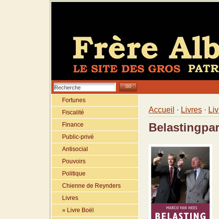
Fortunes
Accueil
·
Livres
·
Liv
Fiscalité
Finance
Belastingpar
Public-privé
Antisocial
Pouvoirs
Politique
Chienne de Reynders
Livres
» Livre Boël