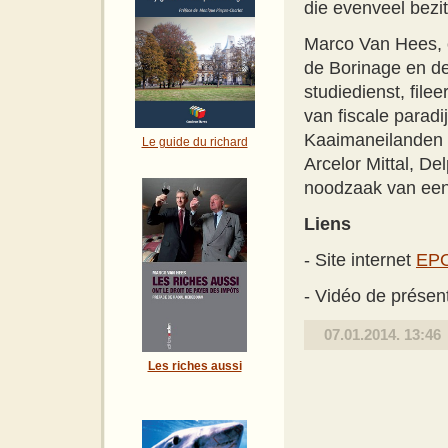
die evenveel bezit
Marco Van Hees, 
de Borinage en d
studiedienst, file
van fiscale paradi
Kaaimaneilanden 
Le guide du richard
Arcelor Mittal, De
noodzaak van een 
Liens
- Site internet
EPO
- Vidéo de présent
07.01.2014. 13:46
Les riches aussi