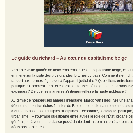
Le guide du richard – Au cœur du capitalisme belge
Véritable visite guidée de lieux emblématiques du capitalisme belge, ce Gu
emmène sur la piste des plus grandes fortunes du pays. Comment s’enrichis
rapport aux normes légales et à l’appareil judiciaire ? Quels liens entretie
politique ? Comment tirent-elles profit de la fiscalité belge ou de paradis fi
exotiques ? De quelles manières s’intègrent-elles à la haute noblesse ?
Au terme de nombreuses années d’enquête, Marco Van Hees livre une analy
détenu par les plus riches familles de Belgique, dont le patrimoine peut se 
d’euros. Brassant de multiples disciplines – économie, sociologie, politique, f
urbanisme... – l’ouvrage questionne entre autres le rôle de l’État, organe ce
général, en faveur d’une classe possédante dont la domination économiqu
décisions publiques.