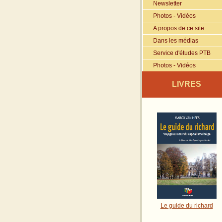
Newsletter
Photos - Vidéos
A propos de ce site
Dans les médias
Service d'études PTB
Photos - Vidéos
LIVRES
Le guide du richard