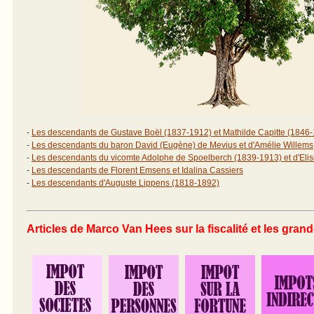
- 
Les descendants de Gustave Boël (1837-1912) et Mathilde Capitte (1846
- 
Les descendants du baron David (Eugène) de Mevius et d'Amélie Willems
- 
Les descendants du vicomte Adolphe de Spoelberch (1839-1913) et d'Eli
- 
Les descendants de Florent Emsens et Idalina Cassiers
- 
Les descendants d'Auguste Lippens (1818-1892)
Articles de Marco Van Hees sur la fiscalité et les gran