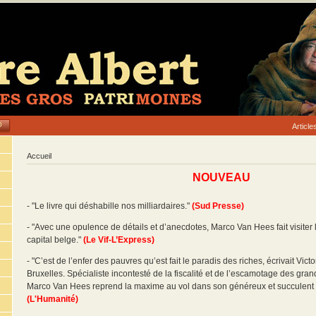
Articl
Accueil
NOUVEAU
- "Le livre qui déshabille nos milliardaires."
(Sud Presse)
- "Avec une opulence de détails et d’anecdotes, Marco Van Hees fait visiter 
capital belge."
(Le Vif-L’Express)
- "C’est de l’enfer des pauvres qu’est fait le paradis des riches, écrivait Vic
Bruxelles. Spécialiste incontesté de la fiscalité et de l’escamotage des gra
Marco Van Hees reprend la maxime au vol dans son généreux et succulent
(L'Humanité)