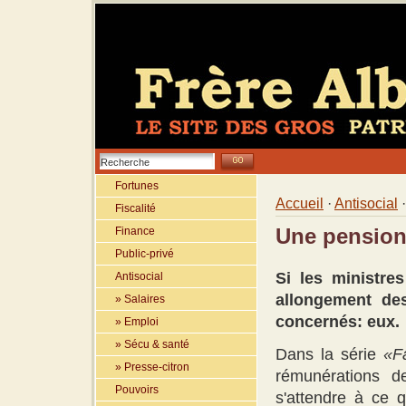
Fortunes
Accueil
·
Antisocial
Fiscalité
Finance
Une pension
Public-privé
Si les ministre
Antisocial
allongement des
» Salaires
concernés: eux.
» Emploi
» Sécu & santé
Dans la série
«Fa
» Presse-citron
rémunérations d
Pouvoirs
s'attendre à ce 