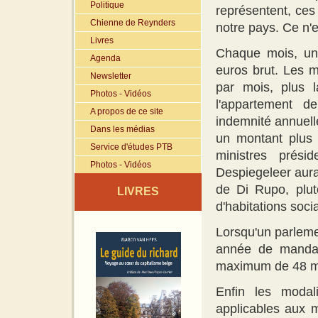
Politique
représentent, ce
Chienne de Reynders
notre pays. Ce n'e
Livres
Chaque mois, un 
Agenda
euros brut. Les m
Newsletter
par mois, plus l
Photos - Vidéos
l'appartement d
A propos de ce site
indemnité annuelle
Dans les médias
un montant plus 
Service d'études PTB
ministres prési
Photos - Vidéos
Despiegeleer aurai
de Di Rupo, plut
LIVRES
d'habitations soci
Lorsqu'un parlemen
année de manda
maximum de 48 mo
Enfin les modal
applicables aux m